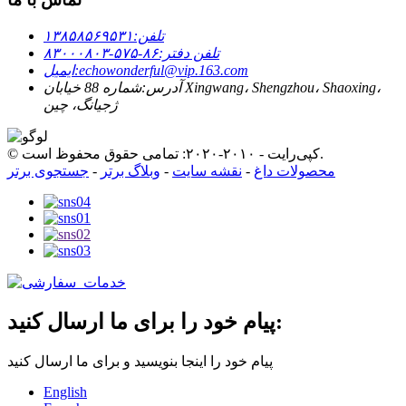
تلفن:
۱۳۸۵۸۵۶۹۵۳۱
تلفن دفتر:
۸۶-۵۷۵-۸۳۰۰۰۸۰۳
echowonderful@vip.163.com
ایمیل:
آدرس:
شماره 88 خیابان Xingwang، Shengzhou، Shaoxing،
ژجیانگ، چین
© کپی‌رایت - ۲۰۱۰-۲۰۲۰: تمامی حقوق محفوظ است.
محصولات داغ
-
نقشه سایت
-
وبلاگ برتر
-
جستجوی برتر
پیام خود را برای ما ارسال کنید:
پیام خود را اینجا بنویسید و برای ما ارسال کنید
English