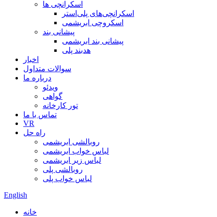
اسکرانچی ها
اسکرانچی‌های پلی‌استر
اسکروچی ابریشمی
پیشانی بند
پیشانی بند ابریشمی
هدبند پلی
اخبار
سوالات متداول
درباره ما
ویدئو
گواهی
تور کارخانه
تماس با ما
VR
راه حل
روبالشی ابریشمی
لباس خواب ابریشمی
لباس زیر ابریشمی
روبالشی پلی
لباس خواب پلی
English
خانه