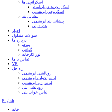
اسکرانچی ها
اسکرانچی‌های پلی‌استر
اسکروچی ابریشمی
پیشانی بند
پیشانی بند ابریشمی
هدبند پلی
اخبار
سوالات متداول
درباره ما
ویدئو
گواهی
تور کارخانه
تماس با ما
VR
راه حل
روبالشی ابریشمی
لباس خواب ابریشمی
لباس زیر ابریشمی
روبالشی پلی
لباس خواب پلی
English
خانه