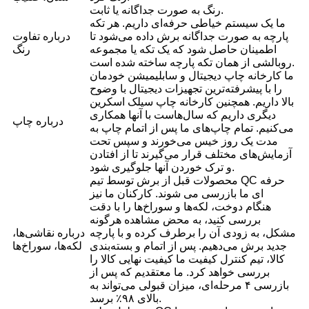
رنگ به صورت جداگانه یا ثابت.
ما یک سیستم خیاطی حرفه‌ای داریم. هر تکه
پارچه به صورت جداگانه برش داده می‌شود تا
درباره تفاوت
اطمینان حاصل شود که یک تکه یا مجموعه
رنگ
روبالشی از همان تکه پارچه ساخته شده است.
ما کارخانه چاپ دیجیتال و سابلیمیشن خودمان
را با پیشرفته‌ترین تجهیزات دیجیتال با وضوح
بالا داریم. همچنین کارخانه چاپ سیلک اسکرین
دیگری داریم که سال‌هاست با آنها همکاری
درباره چاپ
می‌کنیم. تمام چاپ‌های ما پس از اتمام چاپ به
مدت یک روز خیس می‌خورند و سپس تحت
آزمایش‌های مختلف قرار می‌گیرند تا از افتادن
و ترک خوردن آنها جلوگیری شود.
محصولات قبل از برش توسط تیم QC حرفه
ای ما بازرسی می شوند. کارکنان ما نیز
هنگام دوخت، لکه‌ها و سوراخ‌ها را با دقت
بررسی کنید، به محض مشاهده هرگونه
مشکل، به زودی آن را برطرف کرده و با پارچه
درباره نقاشی‌ها،
جدید برش می‌دهیم. پس از اتمام و بسته‌بندی
لکه‌ها، سوراخ‌ها
کالا، تیم کنترل کیفیت ما کیفیت نهایی کالا را
بررسی خواهد کرد. ما معتقدیم که پس از
بازرسی ۴ مرحله‌ای، میزان قبولی می‌تواند به
بالای ۹۸٪ برسد.