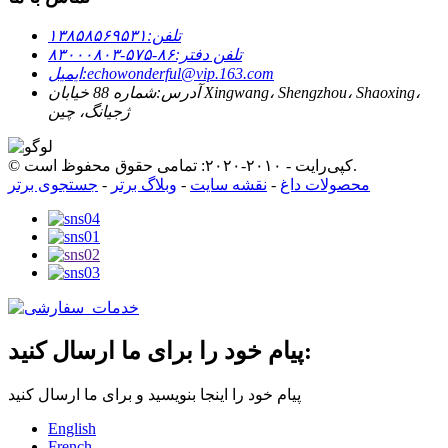
تلفن:
۱۳۸۵۸۵۶۹۵۳۱
تلفن دفتر:
۸۶-۵۷۵-۸۳۰۰۰۸۰۳
echowonderful@vip.163.com
ایمیل:
آدرس:
شماره 88 خیابان Xingwang، Shengzhou، Shaoxing،
ژجیانگ، چین
© کپی‌رایت - ۲۰۱۰-۲۰۲۰: تمامی حقوق محفوظ است.
محصولات داغ
-
نقشه سایت
-
وبلاگ برتر
-
جستجوی برتر
پیام خود را برای ما ارسال کنید:
پیام خود را اینجا بنویسید و برای ما ارسال کنید
English
French