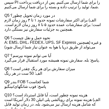
سپس PI را برای شما ارسال می‌کنیم. پس از دریافت پرداخت
شما، تولید را ترتیب داده و بسته را برای شما ارسال می‌کنیم.
Q5 در مورد زمان تحویل چطور؟
الف) برای اکثر سفارشات نمونه حدود ۱ تا ۳ روز زمان لازم
است؛ برای سفارشات عمده حدود ۵ تا ۸ روز زمان لازم است.
همچنین به جزئیات سفارش نیز بستگی دارد.
Q6 نحوه حمل و نقل چیست؟
A: EMS، DHL، FEDEX، UPS، SF Express و غیره (همچنین
می‌تواند از طریق دریا یا هوا به عنوان نیاز شما ارسال شود)
Q7 آیا می توانم نمونه بپرسم؟
پاسخ: بله. سفارش نمونه همیشه مورد استقبال قرار می‌گیرد.
Q8 میزان سفارش برای هر رنگ چقدر است؟
الف: 50 ست در هر رنگ
Q9 بندر FOB شما کجاست؟
پاسخ: فوب شانگهای/نینگبو
Q10 هزینه نمونه چطور است، آیا قابل استرداد است؟
الف) هزینه نمونه برای روبالشی پلی اتیلن 30 دلار آمریکا است
که شامل هزینه ارسال نیز می‌شود. بله، در زمان تولید قابل
استرداد است.