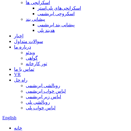
اسکرانچی ها
اسکرانچی‌های پلی‌استر
اسکروچی ابریشمی
پیشانی بند
پیشانی بند ابریشمی
هدبند پلی
اخبار
سوالات متداول
درباره ما
ویدئو
گواهی
تور کارخانه
تماس با ما
VR
راه حل
روبالشی ابریشمی
لباس خواب ابریشمی
لباس زیر ابریشمی
روبالشی پلی
لباس خواب پلی
English
خانه