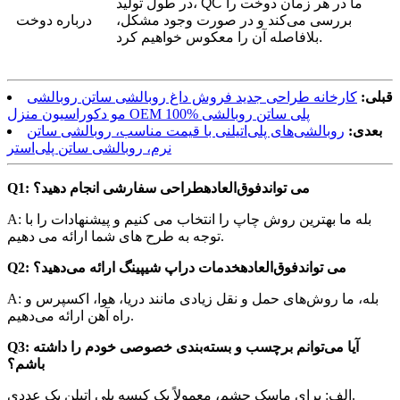
در طول تولید، QC ما در هر زمان دوخت را
بررسی می‌کند و در صورت وجود مشکل،
درباره دوخت
بلافاصله آن را معکوس خواهیم کرد.
قبلی:
کارخانه طراحی جدید فروش داغ روبالشی ساتن روبالشی
مو دکوراسیون منزل OEM 100% پلی ساتن روبالشی
بعدی:
روبالشی‌های پلی‌اتیلنی با قیمت مناسب، روبالشی ساتن
نرم، روبالشی ساتن پلی‌استر
Q1: می تواند
فوق‌العاده
طراحی سفارشی انجام دهید؟
A: بله ما بهترین روش چاپ را انتخاب می کنیم و پیشنهادات را با
توجه به طرح های شما ارائه می دهیم.
Q2: می تواند
فوق‌العاده
خدمات دراپ شیپینگ ارائه می‌دهید؟
A: بله، ما روش‌های حمل و نقل زیادی مانند دریا، هوا، اکسپرس و
راه آهن ارائه می‌دهیم.
Q3: آیا می‌توانم برچسب و بسته‌بندی خصوصی خودم را داشته
باشم؟
الف: برای ماسک چشم، معمولاً یک کیسه پلی اتیلن یک عددی.