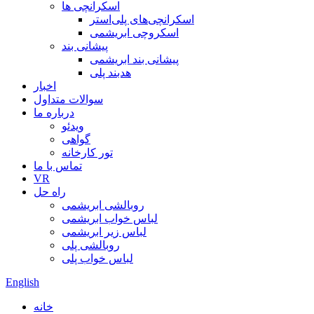
اسکرانچی ها
اسکرانچی‌های پلی‌استر
اسکروچی ابریشمی
پیشانی بند
پیشانی بند ابریشمی
هدبند پلی
اخبار
سوالات متداول
درباره ما
ویدئو
گواهی
تور کارخانه
تماس با ما
VR
راه حل
روبالشی ابریشمی
لباس خواب ابریشمی
لباس زیر ابریشمی
روبالشی پلی
لباس خواب پلی
English
خانه