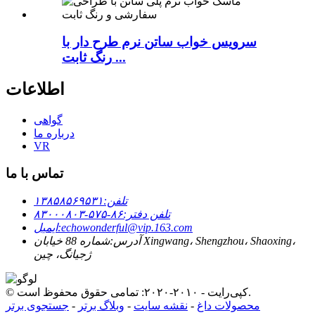
سرویس خواب ساتن نرم طرح دار با
رنگ ثابت ...
اطلاعات
گواهی
درباره ما
VR
تماس با ما
تلفن:
۱۳۸۵۸۵۶۹۵۳۱
تلفن دفتر:
۸۶-۵۷۵-۸۳۰۰۰۸۰۳
echowonderful@vip.163.com
ایمیل:
آدرس:
شماره 88 خیابان Xingwang، Shengzhou، Shaoxing،
ژجیانگ، چین
© کپی‌رایت - ۲۰۱۰-۲۰۲۰: تمامی حقوق محفوظ است.
محصولات داغ
-
نقشه سایت
-
وبلاگ برتر
-
جستجوی برتر