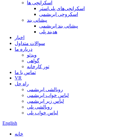
اسکرانچی ها
اسکرانچی‌های پلی‌استر
اسکروچی ابریشمی
پیشانی بند
پیشانی بند ابریشمی
هدبند پلی
اخبار
سوالات متداول
درباره ما
ویدئو
گواهی
تور کارخانه
تماس با ما
VR
راه حل
روبالشی ابریشمی
لباس خواب ابریشمی
لباس زیر ابریشمی
روبالشی پلی
لباس خواب پلی
English
خانه