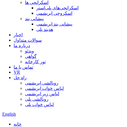
اسکرانچی ها
اسکرانچی‌های پلی‌استر
اسکروچی ابریشمی
پیشانی بند
پیشانی بند ابریشمی
هدبند پلی
اخبار
سوالات متداول
درباره ما
ویدئو
گواهی
تور کارخانه
تماس با ما
VR
راه حل
روبالشی ابریشمی
لباس خواب ابریشمی
لباس زیر ابریشمی
روبالشی پلی
لباس خواب پلی
English
خانه