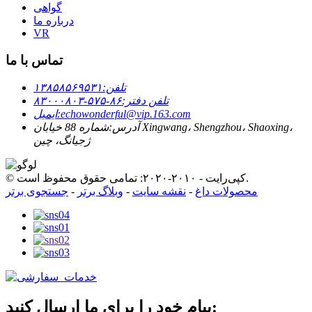
گواهی
درباره ما
VR
تماس با ما
تلفن:
۱۳۸۵۸۵۶۹۵۳۱
تلفن دفتر:
۸۶-۵۷۵-۸۳۰۰۰۸۰۳
echowonderful@vip.163.com
ایمیل:
آدرس:
شماره 88 خیابان Xingwang، Shengzhou، Shaoxing،
ژجیانگ، چین
© کپی‌رایت - ۲۰۱۰-۲۰۲۰: تمامی حقوق محفوظ است.
محصولات داغ
-
نقشه سایت
-
وبلاگ برتر
-
جستجوی برتر
پیام خود را برای ما ارسال کنید: