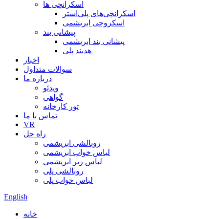
اسکرانچی ها
اسکرانچی‌های پلی‌استر
اسکروچی ابریشمی
پیشانی بند
پیشانی بند ابریشمی
هدبند پلی
اخبار
سوالات متداول
درباره ما
ویدئو
گواهی
تور کارخانه
تماس با ما
VR
راه حل
روبالشی ابریشمی
لباس خواب ابریشمی
لباس زیر ابریشمی
روبالشی پلی
لباس خواب پلی
English
خانه