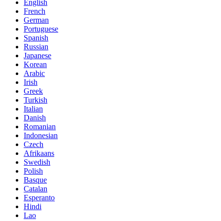
English
French
German
Portuguese
Spanish
Russian
Japanese
Korean
Arabic
Irish
Greek
Turkish
Italian
Danish
Romanian
Indonesian
Czech
Afrikaans
Swedish
Polish
Basque
Catalan
Esperanto
Hindi
Lao