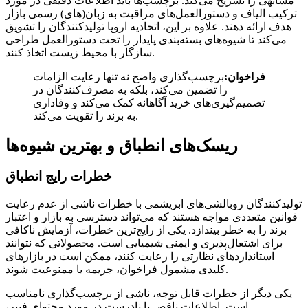
مشابهی را تشریح می‌کند. برچسب‌ها باید اطلاعات دقیقی در مورد
ترکیب الیاف و دستورالعمل‌های مراقبت به زبان(های) رسمی بازار
هدف ارائه دهند. علاوه بر این، اتحادیه اروپا تولیدکنندگان را تشویق
می‌کند تا شیوه‌های بسته‌بندی پایدار را تحت دستورالعمل طراحی
سازگار با محیط زیست اتخاذ کنند.
فراخوان:
برچسب‌گذاری واضح نه تنها رعایت الزامات
را تضمین می‌کند، بلکه به مصرف‌کنندگان در
تصمیم‌گیری‌های خرید آگاهانه کمک می‌کند و وفاداری
به برند را تقویت می‌کند.
ریسک‌های انطباق و بهترین شیوه‌ها
خطرات رایج انطباق
تولیدکنندگان روبالشی‌های ابریشمی با خطرات ناشی از عدم رعایت
قوانین متعددی مواجه هستند که می‌تواند دسترسی به بازار و اعتبار
برند را به خطر بیندازد. یکی از رایج‌ترین خطرات، آزمایش ناکافی
برای اشتعال‌پذیری و ایمنی شیمیایی است. محصولاتی که نتوانند
استانداردهای نظارتی را رعایت کنند، ممکن است در بازارهای
کلیدی مشمول فراخوان، جریمه یا ممنوعیت شوند.
یکی دیگر از خطرات قابل توجه، ناشی از برچسب‌گذاری نامناسب
است. اطلاعات ناقص یا نادرست در مورد محتوای فیبر،