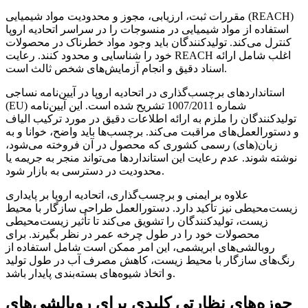
مقررات ثبت، ارزیابی، مجوز و محدودیت مواد شیمیایی (REACH)
استفاده از مواد شیمیایی در منسوجات را در سراسر اتحادیه اروپا
کنترل می‌کند. تولیدکنندگان باید وجود مواد خطرناک در محصولات
خود را شناسایی و محدود کنند. رعایت REACH اغلب شامل ارائه
اسناد دقیق و انجام آزمایش‌های شخص ثالث است.
استانداردهای برچسب‌گذاری در اتحادیه اروپا در آیین‌نامه نساجی
(EU) شماره 1007/2011 تشریح شده است. این آیین‌نامه
تولیدکنندگان را ملزم به ارائه اطلاعات دقیق در مورد ترکیب الیاف
و دستورالعمل‌های مراقبت می‌کند. برچسب‌ها باید واضح، خوانا و به
زبان(های) رسمی کشوری که محصول در آن فروخته می‌شود،
نوشته شوند. عدم رعایت این استانداردها می‌تواند منجر به جریمه یا
محدودیت در دسترسی به بازار شود.
علاوه بر ایمنی و برچسب‌گذاری، اتحادیه اروپا بر پایداری
زیست‌محیطی نیز تأکید دارد. دستورالعمل طراحی سازگار با محیط
زیست، تولیدکنندگان را تشویق می‌کند تا تأثیر زیست‌محیطی
محصولات خود را در طول چرخه عمر در نظر بگیرند. برای
روبالشی‌های ابریشمی، این امر ممکن است شامل استفاده از
رنگ‌های سازگار با محیط زیست، کاهش مصرف آب در طول تولید
و اتخاذ شیوه‌های بسته‌بندی پایدار باشد.
حوزه‌های نظارتی کلیدی برای روبالشی‌های