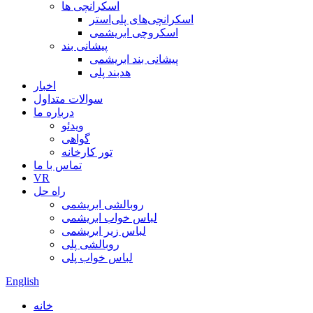
اسکرانچی ها
اسکرانچی‌های پلی‌استر
اسکروچی ابریشمی
پیشانی بند
پیشانی بند ابریشمی
هدبند پلی
اخبار
سوالات متداول
درباره ما
ویدئو
گواهی
تور کارخانه
تماس با ما
VR
راه حل
روبالشی ابریشمی
لباس خواب ابریشمی
لباس زیر ابریشمی
روبالشی پلی
لباس خواب پلی
English
خانه