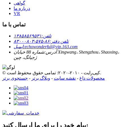
گواهی
درباره ما
VR
تماس با ما
تلفن:
۱۳۸۵۸۵۶۹۵۳۱
تلفن دفتر:
۸۶-۵۷۵-۸۳۰۰۰۸۰۳
echowonderful@vip.163.com
ایمیل:
آدرس:
شماره 88 خیابان Xingwang، Shengzhou، Shaoxing،
ژجیانگ، چین
© کپی‌رایت - ۲۰۱۰-۲۰۲۰: تمامی حقوق محفوظ است.
محصولات داغ
-
نقشه سایت
-
وبلاگ برتر
-
جستجوی برتر
پیام خود را برای ما ارسال کنید: