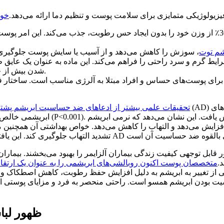
یزیولوژیکی متمایزی برای سلامت پوست و تنظیم دما ارائه می‌دهد.
خوا
ابریشم به طور طبیعی عرق را جذب می‌کند و تا 30٪ از وزن خود را بدون ایجاد حس رطوبت، جذ
شم توت
ط گرم و سرد راحتی را فراهم می‌کند. این ماده به عنوان یک عایق طبیع
شدن بیش از حد حفظ کند و رطوبت را از بین می‌برد تا افراد را خنک نگه دارد.
 پوست‌های حساس و افراد مبتلا به آلرژی مناسب است. ساختار فشرده
تحقیقات علمی بیشتر از ادعاهای ضد حساسیت ابریشم پشتیب
ابریشمی خالص نشان داد و بهبود مدا
زایش می‌دهد و التهاب را کاهش می‌دهد. خواص بهداشتی آن همچنین ممکن
ابل توجهی کیفیت زندگی بیماران آلزایمر را بهبود می‌بخشند. بیماران 
.
متخصصان پوست اکنون روبالشی‌های ابریشمی را به عنوان یک ارتقا
ز تغییر به ابریشم به دلیل افزایش حفظ رطوبت، کاهش اصطکاک و مقاو
بودن ابریشم همسو است. راحتی منحصر به فرد و مزایای پوستی ابری
ظهور لبا