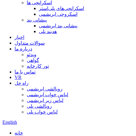
اسکرانچی ها
اسکرانچی‌های پلی‌استر
اسکروچی ابریشمی
پیشانی بند
پیشانی بند ابریشمی
هدبند پلی
اخبار
سوالات متداول
درباره ما
ویدئو
گواهی
تور کارخانه
تماس با ما
VR
راه حل
روبالشی ابریشمی
لباس خواب ابریشمی
لباس زیر ابریشمی
روبالشی پلی
لباس خواب پلی
English
خانه