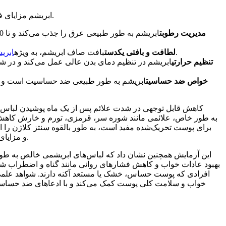
.
ابریشم مزایای ف
مدیریت رطوبت
، سوزش را کاهش می‌دهد و از آسیب یا سایش پوست جلوگیری می‌کند. ترکیب طبیعی آن برای پوست‌های حساس مفید است.
لطافت و بافتی یکدست
بافت صاف ابریشم، به ویژه
ابری
تنظیم حرارتی
ابریشم در تنظیم دمای بدن عالی عمل می‌کند و در شرای
خواص ضد حساسیت
ابریشم به طور طبیعی ضد حساسیت است و برای
برای پوست تحریک‌شده مفید است، به طور بالقوه سنتز کلاژن را اف
تشدید التهاب جلوگیری کند. این یافته‌ها نشان دهنده نقش ابریشم در بهبود مقاومت پوست در برابر علائم AD و مزایای بالقوه ضد حساسیت آن است.
این آزمایش همچنین نشان داد که لباس‌های ابریشمی خالص به طور ق
بهبود عادات خواب و کاهش فشارهای روانی مانند گناه و اضطراب شد
افرادی که پوست حساس، خشک یا مستعد آکنه دارند. شواهد علمی ا
خواب و سلامت کلی پوست کمک می‌کند و با ادعاهای ضد حساسیت 