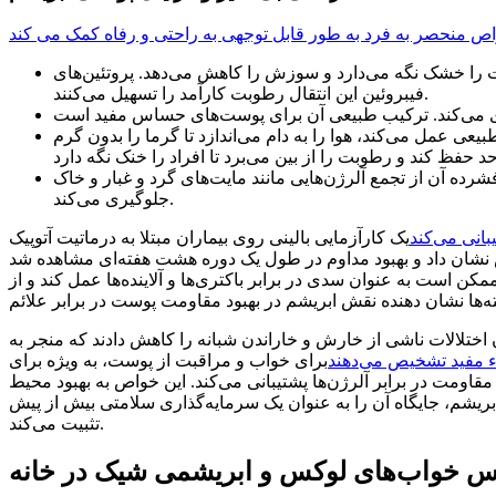
ص منحصر به فرد به طور قابل توجهی به راحتی و رفاه کمک می کند
ب می‌کند. این امر پوست را خشک نگه می‌دارد و سوزش را کاهش می‌دهد. پروتئین‌های
فیبروئین این انتقال رطوبت کارآمد را تسهیل می‌کنند.
ی عمل می‌کند، هوا را به دام می‌اندازد تا گرما را بدون گرم
 آن از تجمع آلرژن‌هایی مانند مایت‌های گرد و غبار و خاک
جلوگیری می‌کند.
انی می‌کند
یک کارآزمایی بالینی روی بیماران مبتلا به درماتیت آتوپیک (AD) کاهش قابل توجهی در شدت علائم پس از یک ماه پوشیدن لباس‌های
وم در طول یک دوره هشت هفته‌ای مشاهده شد (P<0.001). به طور خاص، علائمی مانند شوره سر، قرمزی، تورم و خارش کاهش یافت. این نشان می‌دهد که نرمی ابریشم
 است به عنوان سدی در برابر باکتری‌ها و آلاینده‌ها عمل کند و از
اختلالات ناشی از خارش و خاراندن شبانه را کاهش دادند که منجر به
ء مفید تشخیص می‌دهند
برای خواب و مراقبت از پوست، به ویژه برای
مت در برابر آلرژن‌ها پشتیبانی می‌کند. این خواص به بهبود محیط
شم، جایگاه آن را به عنوان یک سرمایه‌گذاری سلامتی بیش از پیش
تثبیت می‌کند.
س خواب‌های لوکس و ابریشمی شیک در خانه