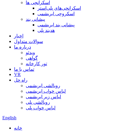
اسکرانچی ها
اسکرانچی‌های پلی‌استر
اسکروچی ابریشمی
پیشانی بند
پیشانی بند ابریشمی
هدبند پلی
اخبار
سوالات متداول
درباره ما
ویدئو
گواهی
تور کارخانه
تماس با ما
VR
راه حل
روبالشی ابریشمی
لباس خواب ابریشمی
لباس زیر ابریشمی
روبالشی پلی
لباس خواب پلی
English
خانه