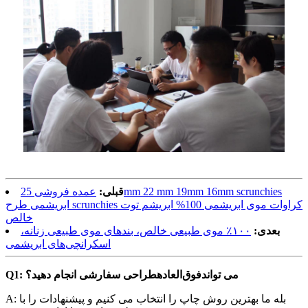
قبلی:
عمده فروشی 25mm 22 mm 19mm 16mm scrunchies
ابریشمی طرح scrunchies کراوات موی ابریشمی 100% ابریشم توت
خالص
بعدی:
۱۰۰٪ موی طبیعی خالص، بندهای موی طبیعی زنانه،
اسکرانچی‌های ابریشمی
Q1: می تواند
فوق‌العاده
طراحی سفارشی انجام دهید؟
A: بله ما بهترین روش چاپ را انتخاب می کنیم و پیشنهادات را با