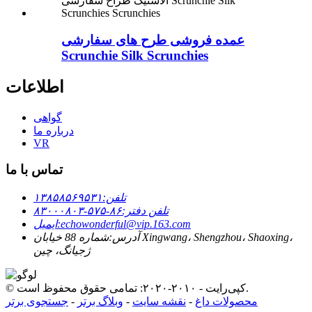
عمده فروشی طرح های سفارشی
Scrunchie Silk Scrunchies
اطلاعات
گواهی
درباره ما
VR
تماس با ما
تلفن:
۱۳۸۵۸۵۶۹۵۳۱
تلفن دفتر:
۸۶-۵۷۵-۸۳۰۰۰۸۰۳
echowonderful@vip.163.com
ایمیل:
آدرس:
شماره 88 خیابان Xingwang، Shengzhou، Shaoxing،
ژجیانگ، چین
© کپی‌رایت - ۲۰۱۰-۲۰۲۰: تمامی حقوق محفوظ است.
محصولات داغ
-
نقشه سایت
-
وبلاگ برتر
-
جستجوی برتر